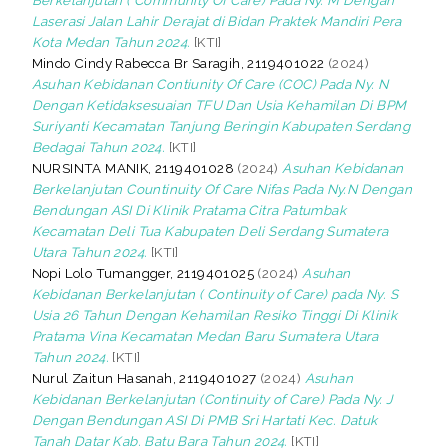
Berkelanjutan ( Community Of Care) Pada Ny. M Dengan
Laserasi Jalan Lahir Derajat di Bidan Praktek Mandiri Pera
Kota Medan Tahun 2024.
[KTI]
Mindo Cindy Rabecca Br Saragih, 2119401022
(2024)
Asuhan Kebidanan Contiunity Of Care (COC) Pada Ny. N
Dengan Ketidaksesuaian TFU Dan Usia Kehamilan Di BPM
Suriyanti Kecamatan Tanjung Beringin Kabupaten Serdang
Bedagai Tahun 2024.
[KTI]
NURSINTA MANIK, 2119401028
(2024)
Asuhan Kebidanan
Berkelanjutan Countinuity Of Care Nifas Pada Ny.N Dengan
Bendungan ASI Di Klinik Pratama Citra Patumbak
Kecamatan Deli Tua Kabupaten Deli Serdang Sumatera
Utara Tahun 2024.
[KTI]
Nopi Lolo Tumangger, 2119401025
(2024)
Asuhan
Kebidanan Berkelanjutan ( Continuity of Care) pada Ny. S
Usia 26 Tahun Dengan Kehamilan Resiko Tinggi Di Klinik
Pratama Vina Kecamatan Medan Baru Sumatera Utara
Tahun 2024.
[KTI]
Nurul Zaitun Hasanah, 2119401027
(2024)
Asuhan
Kebidanan Berkelanjutan (Continuity of Care) Pada Ny. J
Dengan Bendungan ASI Di PMB Sri Hartati Kec. Datuk
Tanah Datar Kab. Batu Bara Tahun 2024.
[KTI]