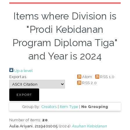
Items where Division is
"Prodi Kebidanan
Program Diploma Tiga"
and Year is 2024
Up a level
Export as
Atom
RSS 1.0
RSS 2.0
Group by:
Creators
|
Item Type
|
No Grouping
Number of items:
20
.
Aulia Ariyani, 2119401005
(2024)
Asuhan Kebidanan