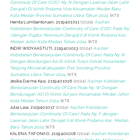
Continiuty Of Care (COC) Ny. N Dengan Laserasi Jalan Lahir
Derajat I Di klinik Pratama Vina Kecamatan Medan Baru
Kota Medan Provinsi Sumatera Utara Tahun 2024.
[KTI]
Henita Lumbantoruan, 2119401011
(2024)
Asuhan
Kebidanan Berkelanjutan Continuity of Care (COC) Pada Ny.
I dengan Ruptur Perenium Derajat II di Klinik Roslena Kec.
Medan Johor Kota Medan Tahun 2024.
[KTI]
INDRI WIDYAASTUTI, 2119401013
(2024)
Asuhan
Kebidanan Berkelanjutan (Continuity Of Care) Pada Ny. N
Dengan Bendungan Asi Di Klinik Tutun Sehati Kecamatan
Tanjung MorawaKabupaten Deli Serdang Provinsi
Sumatera Utara Tahun 2024.
[KTI]
Jesika Darma Kasi, 2119401016
(2024)
Asuhan Kebidanan
Berkelanjutan Continuity Of Care Pada Ny. W Dengan
Bendunagan ASI Di Klinik Suryani Kecamatan Medan Johor
Kota Medan Tahun 2024.
[KTI]
Julia Laia, 2119401017
(2024)
Asuhan Kebidanan
Berkelanjutan (Continuity Of Care) Pada Ny. F dengan
Laserasi Jalan Lahir Derajat II di Klinik Pratama Kec. Medan
Baru Tahun 2024.
[KTI]
KALENA TAFONAO, 2119401018
(2024)
Asuhan Kebidanan