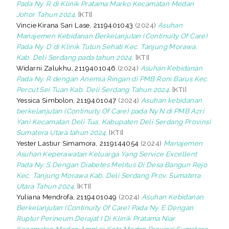
Pada Ny. R di Klinik Pratama Marko Kecamatan Medan
Johor Tahun 2024.
[KTI]
Vincie Kirana Sari Lase, 2119401043
(2024)
Asuhan
Manajemen Kebidanan Berkelanjutan (Continuity Of Care)
Pada Ny. D di Klinik Tutun Sehati Kec. Tanjung Morawa,
Kab. Deli Serdang pada tahun 2024.
[KTI]
Widarni Zalukhu, 2119401046
(2024)
Asuhan Kebidanan
Pada Ny. R dengan Anemia Ringan di PMB Roni Barus Kec.
Percut Sei Tuan Kab. Deli Serdang Tahun 2024.
[KTI]
Yessica Simbolon, 2119401047
(2024)
Asuhan kebidanan
berkelanjutan (Continuity Of Care) pada Ny.N di PMB Azri
Yani Kecamatan Deli Tua, Kabupaten Deli Serdang Provinsi
Sumatera Utara tahun 2024.
[KTI]
Yester Lastiur Simamora, 2119144054
(2024)
Manajemen
Asuhan Keperawatan Keluarga Yang Service Excellent
Pada Ny. S Dengan Diabetes Melitus Di Desa Bangun Rejo
Kec. Tanjung Morawa Kab. Deli Serdang Prov. Sumatera
Utara Tahun 2024.
[KTI]
Yuliana Mendrofa, 2119401049
(2024)
Asuhan Kebidanan
Berkelanjutan (Continuity Of Care) Pada Ny. E Dengan
Ruptur Perineum Derajat I Di Klinik Pratama Niar