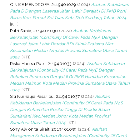
OINIKE MENDROFA, 2119401029
(2024)
Asuhan Kebidanan
Pada D Dengan Laserasi Jalan Lahir Derajat I Di PMB Roni
Barus Kec. Percut Sei Tuan Keb, Deli Serdang Tahun 2024.
[KTI]
Putri Sania, 2119401030
(2024)
Asuhan Kebidanan
Berkelanjutan (Continuity Of Care) Pada Ny.A Dengan
Laserasi Jalan Lahir Derajat II Di Klinik Pratama Niar
Kecamatan Medan Amplas Provinsi Sumatera Utara Tahun
2024.
[KTI]
Riska Hanisa Putri, 2119401033
(2024)
Asuhan Kebidanan
Berkelajutan (Continuity Of Care) Pada Ny.E Dengan
Robekan Perineum Derajat II Di PMB Hamidah Kecamatan
Medan Maimun Kota Medan Provinsi Sumatera Utara Tahun
2024.
[KTI]
Siti Nurhalija Pasaribu, 2119401037
(2024)
Asuhan
Kebidanan Berkelanjutan (Continuity Of Care) Pada Ny.S
Dengan Kehamilan Resiko Tinggi Di Praktik Bidan
Sumiariani Kec.Medan Johor Kota Medan Provinsi
Sumatera Utara Tahun 2024.
[KTI]
Sony Alvionita Sirait, 2019401039
(2024)
Asuhan
Manajemen Kebidanan Berkelanjutan (Continuity Of Care)