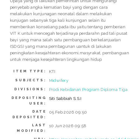
Upaya yang di lakukan pemerintah untuk mengurangi
penyebab angka kematian bayi yang dengan cara
melakukan kunjunagan neonatal dalam melakukan
kunjugan sebanyak tiga kali kunjungan selain itu
memberikan konseliang pada ibu yaitu tentang pemberian
VIT K untuk mencegah terjadinaya perdarahn pad tali pusat
bayi yang mana salah satu pembanguan berkelanjuatan
(SDGS) yang mana pembagunan uantuk di lakukan
peningkatan kesejahteran ekonomi,masyrakat, pembanguan
untuk menjaga kesejahteran lingkungan hidup
KTI
ITEM TYPE:
Midwifery
SUBJECTS:
Prodi Kebidanan Program Diploma Tiga
DIVISIONS:
DEPOSITING
Siti Sabbiah S.S.I
USER:
DATE
05 Feb 2026 09:50
DEPOSITED:
LAST
10 Jun 2026 09:58
MODIFIED: