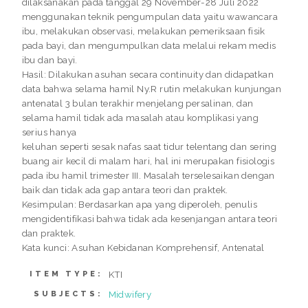
dilaksanakan pada tanggal 29 November-28 Juli 2022
menggunakan teknik pengumpulan data yaitu wawancara
ibu, melakukan observasi, melakukan pemeriksaan fisik
pada bayi, dan mengumpulkan data melalui rekam medis
ibu dan bayi.
Hasil: Dilakukan asuhan secara continuity dan didapatkan
data bahwa selama hamil Ny.R rutin melakukan kunjungan
antenatal 3 bulan terakhir menjelang persalinan, dan
selama hamil tidak ada masalah atau komplikasi yang
serius hanya
keluhan seperti sesak nafas saat tidur telentang dan sering
buang air kecil di malam hari, hal ini merupakan fisiologis
pada ibu hamil trimester III. Masalah terselesaikan dengan
baik dan tidak ada gap antara teori dan praktek.
Kesimpulan: Berdasarkan apa yang diperoleh, penulis
mengidentifikasi bahwa tidak ada kesenjangan antara teori
dan praktek.
Kata kunci: Asuhan Kebidanan Komprehensif, Antenatal
KTI
ITEM TYPE:
Midwifery
SUBJECTS: