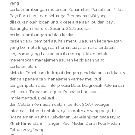
yang
berkesinambungan mulai dari Kehamilan, Persalinan, Nifas,
Bayi Baru Lahir dan Keluarga Berencana (KB) yang
dilakukan oleh bidan untuk kesejahteraan ibu dan bayi.
Sedangkan menurut Susanti, 2018 asuhan
berkesinambungan adalah ketika
pasien dan/ pemberi asuhan menuju asuhan keperawatan
yang bermutu tinggi dan hemat biaya dimana terdapat
kerjasama yang baik antara ibu sebagai klien untuk
menerapkan manajemen asuhan kebidanan yang
berkelanjutan.
Metode: Penelitian deskriptif dengan pendekatan studi kasus
dengan penerapan manajemen varney meliputi
pengumpulan data, Interpretasi Data, Diagnostik Potensi dan
antisipasi, Tindakan segera, Rencana tindakan,
Implementasi, Evaluasi
dan Catatan Kemajuan dalam bentuk SOAP sebagai
informasi dalam bentuk karya tulis ilmiah yang berjudul
“Manajemen Asuhan Kebidanan Berkelanjutan pada Ny. R
Klinik Rimenda Br. Tarigan, Kec. Medan Denai Kota Medan
Tahun 2023” yang